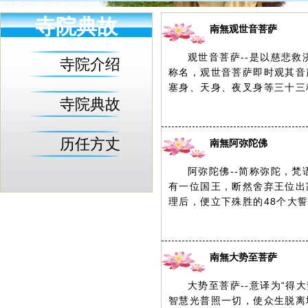
寺院典故
南無观世音菩萨
观世音菩萨--是以慈悲
寺院介绍
称名，观世音菩萨即时观其音
塞身、天身、夜叉身等三十三种
寺院典故
历任方丈
南無阿弥陀佛
阿弥陀佛--简称弥陀，
有一位国王，断然舍弃王位出
理后，便立下殊胜的48个大誓
南無大势至菩萨
大势至菩萨--意译为“得
智慧光普照一切，使众生脱离