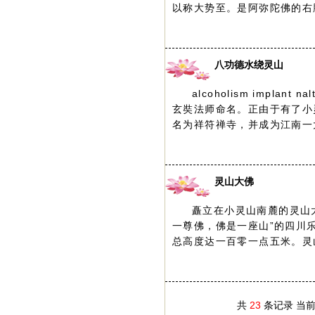
以称大势至。是阿弥陀佛的右胁
八功德水绕灵山
alcoholism implant 
玄奘法师命名。正由于有了小
名为祥符禅寺，并成为江南一大
灵山大佛
矗立在小灵山南麓的灵山
一尊佛，佛是一座山”的四川
总高度达一百零一点五米。灵山
共
23
条记录 当