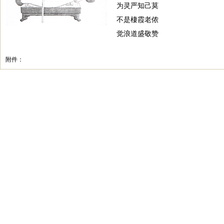
为灵严知己莫
不是棲霞老侬
觉浪道盛敬赞
附件：