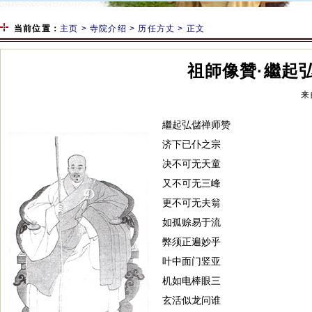
当前位置：
主页
>
寺院介绍
>
历任方丈
> 正文
祖師像贊·繼起
来
繼起弘儲禅师赞
济下已仆之宗
决不可无天童
又不可无三峰
更不可无夫翁
如孤赊易于流
弊须正遍妙乎
叶中面门竖亚
机如电棒眼三
玄活似龙问谁