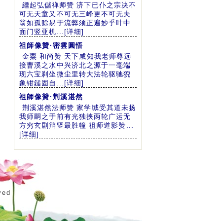
繼起弘儲禅师赞 济下已仆之宗决不
可无天童又不可无三峰更不可无夫
翁如孤赊易于流弊须正遍妙乎叶中
面门竖亚机...[详细]
祖師像贊·密雲圓悟
金粟 和尚赞 天下咸知我老师尊远
接曹溪之水中兴济北之源于一毫端
现六宝刹坐微尘里转大法轮驱驰猊
象钳鎚固自...[详细]
祖師像贊·荆溪湛然
荆溪湛然法师赞 家学缄受其道未扬
我师嗣之于前有光独挟两轮广运无
方穷玄剧辩竖最胜幢 祖师道影赞...
[详细]
ved