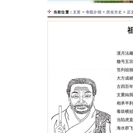
当前位置：
主页
>
寺院介绍
>
历任方丈
> 正
漢月法
檄号五
笞列祖
大方成
古四百
文重灿
相承半
毒鼓横
当陷虎
海水群