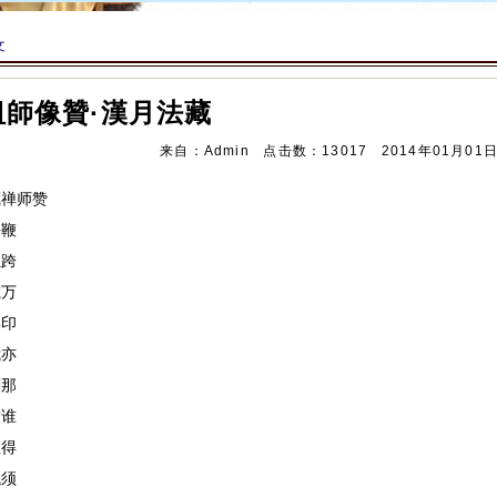
文
祖師像贊·漢月法藏
来自：Admin 点击数：13017 2014年01月01
藏禅师赞
宗鞭
独跨
裭万
年印
我亦
刹那
挝谁
直得
飞须