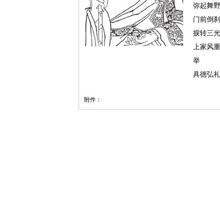
弥起舞
门前倒
捩转三
上家风
举
具德弘
附件：