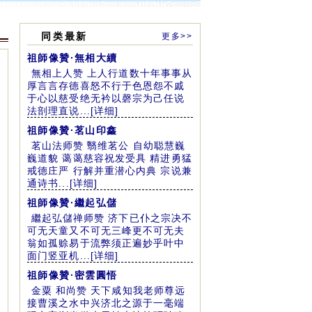
同类最新
更多>>
祖師像贊·無相大續
無相上人赞 上人行道数十年事事从
厚言言存德喜怒不行于色恩怨不戚
日
于心以慈受绝无衿以磬宗为己任说
法剖理直说...[详细]
祖師像贊·茗山印鑫
茗山法师赞 翳维茗公 自幼聪慧巍
巍道貌 蔼蔼慈容祝发受具 精进勇猛
戒德庄严 行解并重潜心内典 宗说兼
通诗书...[详细]
祖師像贊·繼起弘儲
繼起弘儲禅师赞 济下已仆之宗决不
可无天童又不可无三峰更不可无夫
翁如孤赊易于流弊须正遍妙乎叶中
面门竖亚机...[详细]
祖師像贊·密雲圓悟
金粟 和尚赞 天下咸知我老师尊远
接曹溪之水中兴济北之源于一毫端