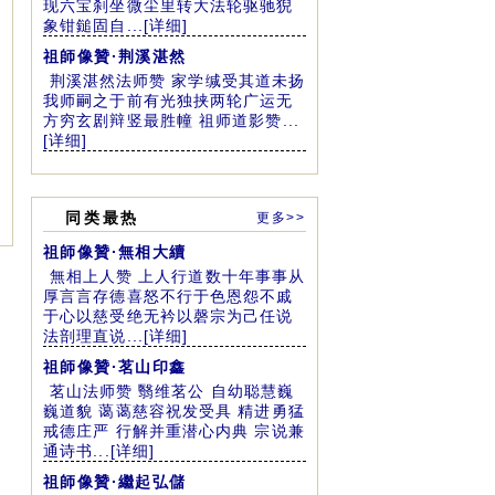
现六宝刹坐微尘里转大法轮驱驰猊
象钳鎚固自...[详细]
祖師像贊·荆溪湛然
荆溪湛然法师赞 家学缄受其道未扬
我师嗣之于前有光独挟两轮广运无
方穷玄剧辩竖最胜幢 祖师道影赞...
[详细]
同类最热
更多>>
祖師像贊·無相大續
無相上人赞 上人行道数十年事事从
厚言言存德喜怒不行于色恩怨不戚
于心以慈受绝无衿以磬宗为己任说
法剖理直说...[详细]
祖師像贊·茗山印鑫
茗山法师赞 翳维茗公 自幼聪慧巍
巍道貌 蔼蔼慈容祝发受具 精进勇猛
戒德庄严 行解并重潜心内典 宗说兼
通诗书...[详细]
祖師像贊·繼起弘儲