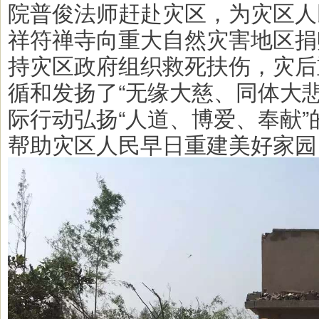
院普俊法师赶赴灾区，为灾区人
祥符禅寺向重大自然灾害地区捐
持灾区政府组织救死扶伤，灾后
循和发扬了“无缘大慈、同体大
际行动弘扬“人道、博爱、奉献
帮助灾区人民早日重建美好家园