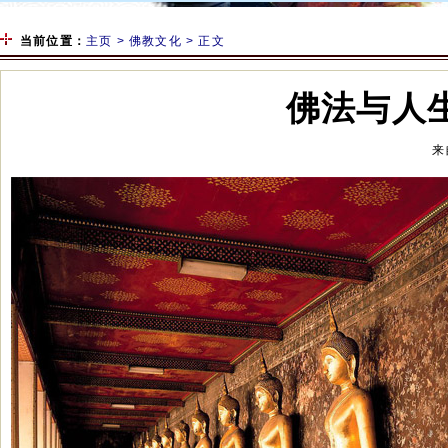
当前位置：
主页
>
佛教文化
> 正文
佛法与人
来